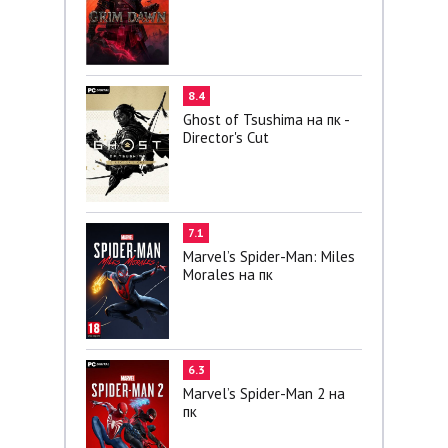
8.4
Ghost of Tsushima на пк -
Director's Cut
7.1
Marvel’s Spider-Man: Miles
Morales на пк
6.3
Marvel’s Spider-Man 2 на
пк