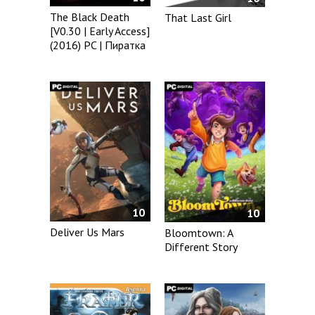
The Black Death
That Last Girl
[V0.30 | Early Access]
(2016) PC | Пиратка
10
10
Deliver Us Mars
Bloomtown: A
Different Story