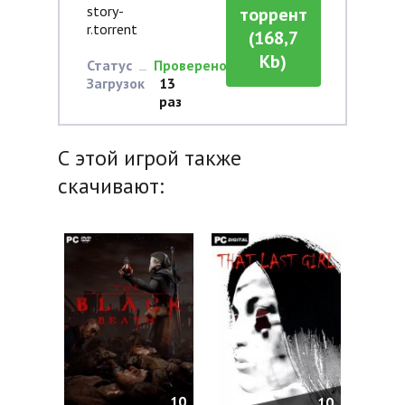
story-
торрент
r.torrent
(168,7
Kb)
Статус
Проверено
Загрузок
13
раз
С этой игрой также
скачивают:
10
10