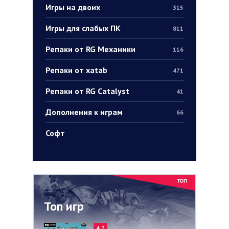
Игры на двоих
315
Игры для слабых ПК
811
Репаки от RG Механики
116
Репаки от xatab
471
Репаки от RG Catalyst
41
Дополнения к играм
66
Софт
Топ игр
4.7