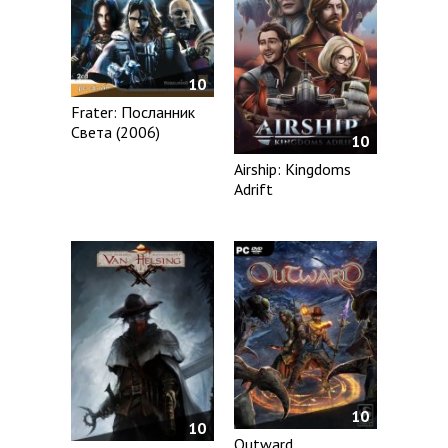
10
Frater: Посланник
Света (2006)
10
Airship: Kingdoms
Adrift
10
10
Outward