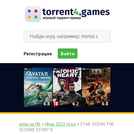
Регистрация
Войти
0
6.2
6.8
6.8
игры на ПК
»
Игры 2023 года
» STAR OCEAN THE
SECOND STORY R