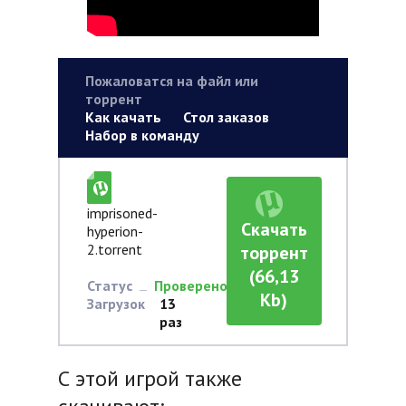
Пожаловатся на файл или
торрент
Как качать
Стол заказов
Набор в команду
imprisoned-
Скачать
hyperion-
2.torrent
торрент
(66,13
Статус
Проверено
Kb)
Загрузок
13
раз
С этой игрой также