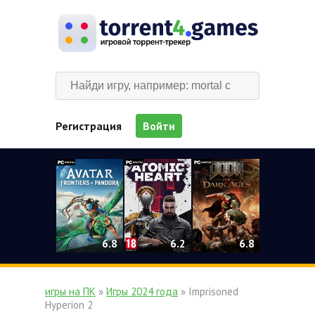
Регистрация
Войти
0
6.2
6.8
6.8
игры на ПК
»
Игры 2024 года
» Imprisoned
Hyperion 2