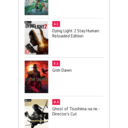
6.1
Dying Light 2 Stay Human:
Reloaded Edition
5.1
Grim Dawn
8.4
Ghost of Tsushima на пк -
Director's Cut