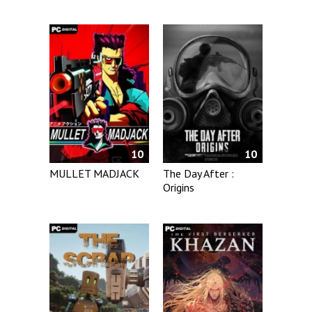
10
10
MULLET MADJACK
The Day After :
Origins