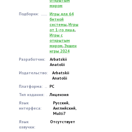
открытым
миром
Подборки:
Игры для 64
битной
системы
,
Игры
от 1-го лица
,
Игры с
открытым
миром
,
Экшен
игры 2024
Разработчик:
Arbatskii
Anatolii
Издательство:
Arbatskii
Anatolii
Платформа:
PC
Тип издания:
Лицензия
Язык
Русский,
интерфеса:
Английский,
Multi7
Язык
Отсутствует
озвучки: