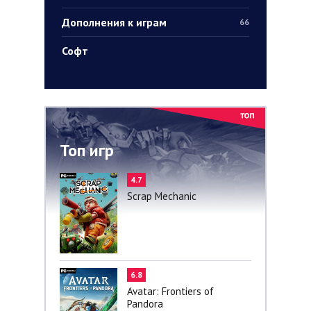
Дополнения к играм
66
Софт
Топ игр
4.7
Scrap Mechanic
6.8
Avatar: Frontiers of
Pandora