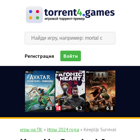
Регистрация
Войти
0
6.2
6.8
6.8
игры на ПК
»
Игры 2024 года
» KeepUp Survival