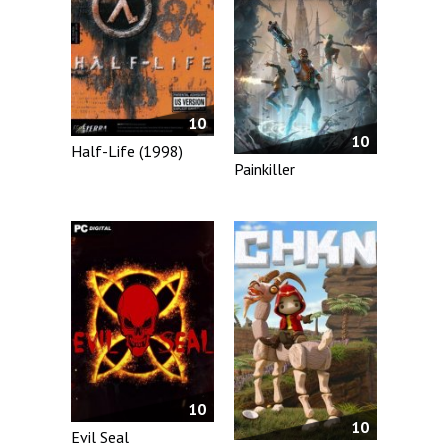
10
10
Half-Life (1998)
Painkiller
10
10
Evil Seal