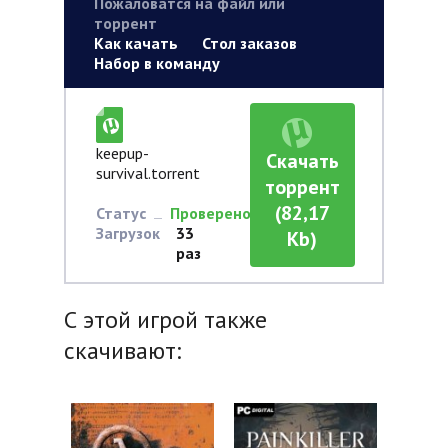
Пожаловатся на файл или
торрент
Как качать
Стол заказов
Набор в команду
keepup-
Скачать
survival.torrent
торрент
(82,17
Статус
Проверено
Загрузок
33
Kb)
раз
С этой игрой также
скачивают: