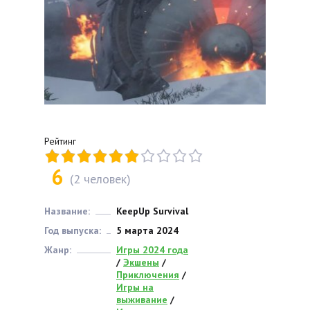
Рейтинг
6
(
2
человек)
Название:
KeepUp Survival
Год выпуска:
5 марта 2024
Жанр:
Игры 2024 года
/
Экшены
/
Приключения
/
Игры на
выживание
/