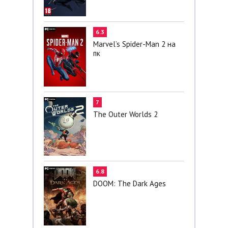
6.3
Marvel’s Spider-Man 2 на
пк
7
The Outer Worlds 2
6.8
DOOM: The Dark Ages