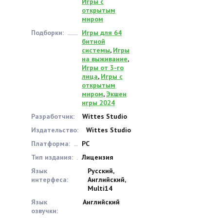
Игры с
открытым
миром
Подборки:
Игры для 64
битной
системы
,
Игры
на выживание
,
Игры от 3-го
лица
,
Игры с
открытым
миром
,
Экшен
игры 2024
Разработчик:
Wittes Studio
Издательство:
Wittes Studio
Платформа:
PC
Тип издания:
Лицензия
Язык
Русский,
интерфеса:
Английский,
Multi14
Язык
Английский
озвучки: