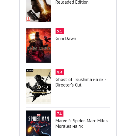
Reloaded Edition
5.1
Grim Dawn
8.4
Ghost of Tsushima на пк -
Director's Cut
7.1
Marvel’s Spider-Man: Miles
Morales на пк