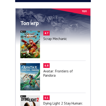
Топ игр
4.7
Scrap Mechanic
6.8
Avatar: Frontiers of
Pandora
6.1
Dying Light 2 Stay Human: