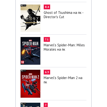
8.4
Ghost of Tsushima на пк -
Director's Cut
7.1
Marvel’s Spider-Man: Miles
Morales на пк
6.3
Marvel’s Spider-Man 2 на
пк
7