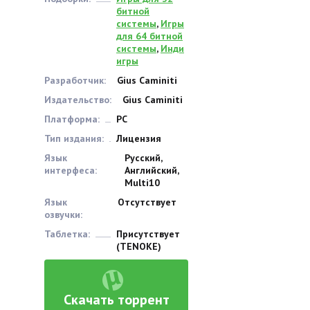
битной
системы
,
Игры
для 64 битной
системы
,
Инди
игры
Разработчик:
Gius Caminiti
Издательство:
Gius Caminiti
Платформа:
PC
Тип издания:
Лицензия
Язык
Русский,
интерфеса:
Английский,
Multi10
Язык
Отсутствует
озвучки:
Таблетка:
Присутствует
(TENOKE)
Скачать торрент