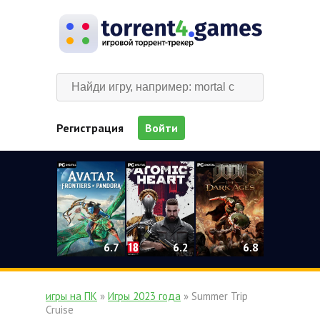
Регистрация
Войти
0
6.2
6.7
6.8
игры на ПК
»
Игры 2023 года
» Summer Trip
Cruise