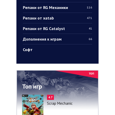
Репаки от RG Механики
116
Репаки от xatab
471
Репаки от RG Catalyst
41
Дополнения к играм
66
Софт
Топ игр
4.7
Scrap Mechanic