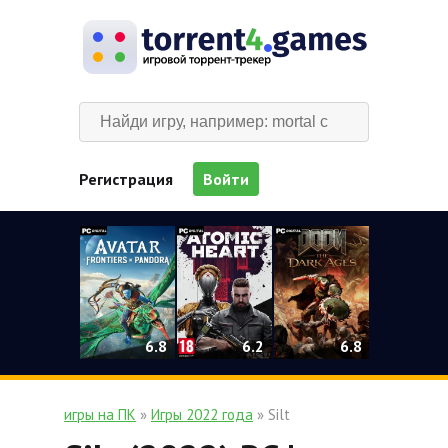
Регистрация
Войти
0
6.2
6.8
6.8
игры на ПК
»
Игры 2022 года
» Silt