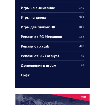
Игры на выживание
349
Игры на двоих
315
Игры для слабых ПК
811
Репаки от RG Механики
116
Репаки от xatab
471
Репаки от RG Catalyst
41
Дополнения к играм
66
Софт