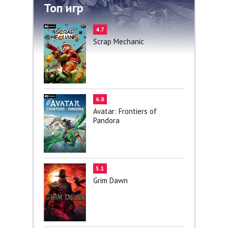
Топ игр
4.7
Scrap Mechanic
6.8
Avatar: Frontiers of
Pandora
5.1
Grim Dawn