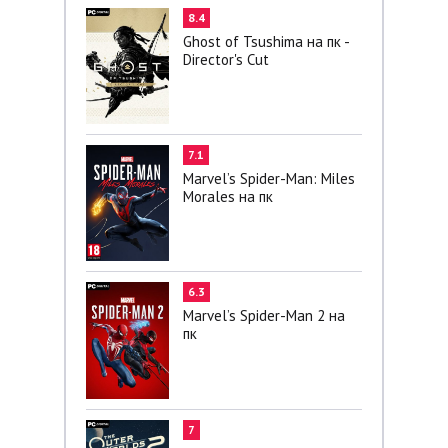
8.4
Ghost of Tsushima на пк -
Director's Cut
7.1
Marvel’s Spider-Man: Miles
Morales на пк
6.3
Marvel’s Spider-Man 2 на
пк
7