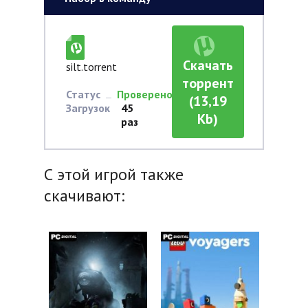
Скачать
silt.torrent
торрент
Статус
Проверено
(13,19
Загрузок
45
Kb)
раз
С этой игрой также
скачивают: