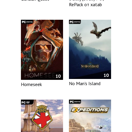
RePack от xatab
10
10
No Man's Island
Homeseek