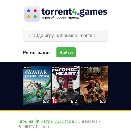
Регистрация
Войти
0
6.2
6.8
6.8
игры на ПК
»
Игры 2022 года
» Shredders -
540INDY Edition