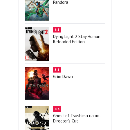
Pandora
6.1
Dying Light 2 Stay Human:
Reloaded Edition
5.1
Grim Dawn
8.4
Ghost of Tsushima на пк -
Director's Cut