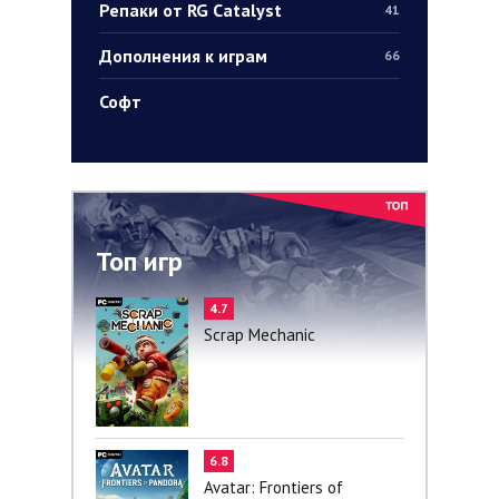
Репаки от RG Catalyst
41
Дополнения к играм
66
Софт
Топ игр
4.7
Scrap Mechanic
6.8
Avatar: Frontiers of