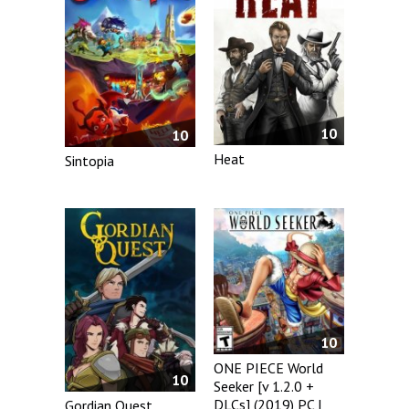
10
10
Heat
Sintopia
10
ONE PIECE World
10
Seeker [v 1.2.0 +
DLCs] (2019) PC |
Gordian Quest