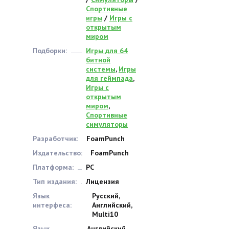
Спортивные
игры
/
Игры с
открытым
миром
Подборки:
Игры для 64
битной
системы
,
Игры
для геймпада
,
Игры с
открытым
миром
,
Спортивные
симуляторы
Разработчик:
FoamPunch
Издательство:
FoamPunch
Платформа:
PC
Тип издания:
Лицензия
Язык
Русский,
интерфеса:
Английский,
Multi10
Язык
Английский