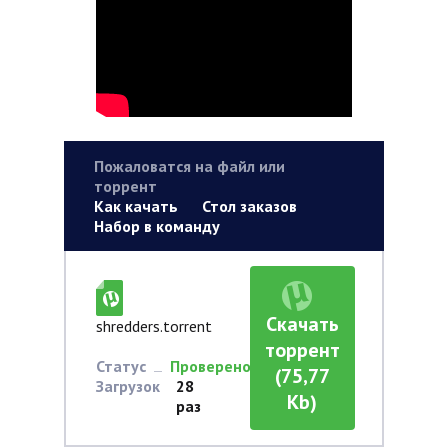
Пожаловатся на файл или
торрент
Как качать
Стол заказов
Набор в команду
Скачать
shredders.torrent
торрент
Статус
Проверено
(75,77
Загрузок
28
Kb)
раз