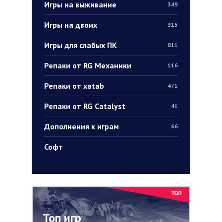
Игры на выживание
349
Игры на двоих
315
Игры для слабых ПК
811
Репаки от RG Механики
116
Репаки от xatab
471
Репаки от RG Catalyst
41
Дополнения к играм
66
Софт
Топ игр