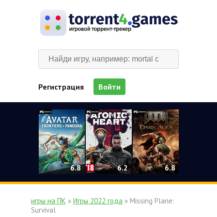
Регистрация
Войти
0
6.2
6.8
6.8
игры на ПК
»
Игры 2022 года
» Missing Plane:
Survival