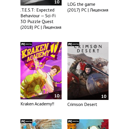
10
LOG the game
(2017) PC | Лицензия
.T.E.S.T: Expected
Behaviour — Sci-Fi
3D Puzzle Quest
(2018) PC | Лицензия
10
10
Kraken Academy!!
Crimson Desert