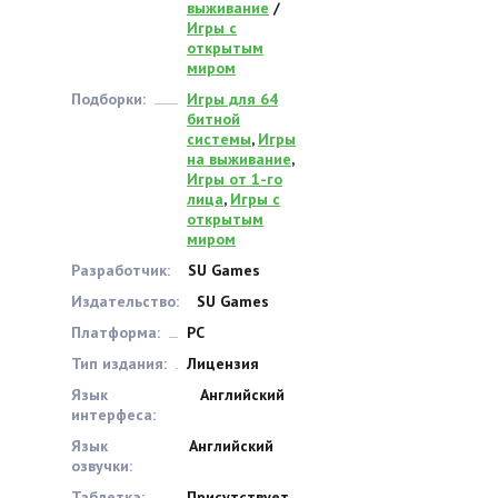
выживание
/
Игры с
открытым
миром
Подборки:
Игры для 64
битной
системы
,
Игры
на выживание
,
Игры от 1-го
лица
,
Игры с
открытым
миром
Разработчик:
SU Games
Издательство:
SU Games
Платформа:
PC
Тип издания:
Лицензия
Язык
Английский
интерфеса:
Язык
Английский
озвучки:
Таблетка:
Присутствует