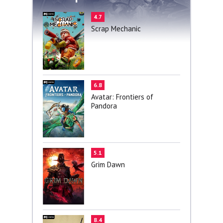
4.7
Scrap Mechanic
6.8
Avatar: Frontiers of
Pandora
5.1
Grim Dawn
8.4