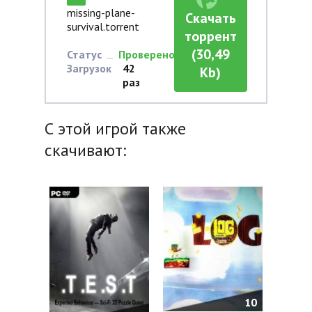
missing-plane-
Скачать
survival.torrent
торрент
(30,49
Статус
Проверено
Загрузок
42
Kb)
раз
С этой игрой также
скачивают:
10