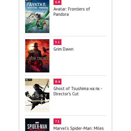
6.8
Avatar: Frontiers of
Pandora
5.1
Grim Dawn
8.4
Ghost of Tsushima на пк -
Director's Cut
7.1
Marvel’s Spider-Man: Miles