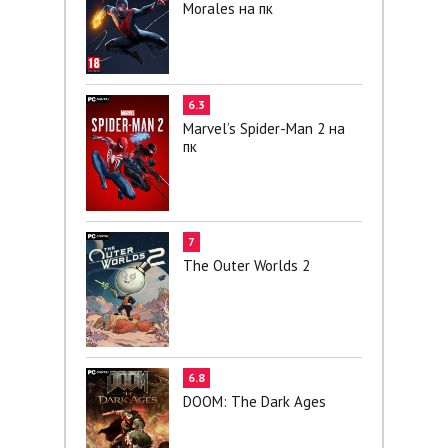
Morales на пк
6.3
Marvel’s Spider-Man 2 на
пк
7
The Outer Worlds 2
6.8
DOOM: The Dark Ages