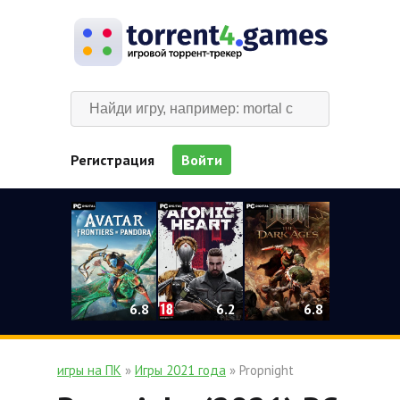
Регистрация
Войти
0
6.2
6.8
6.8
игры на ПК
»
Игры 2021 года
» Propnight