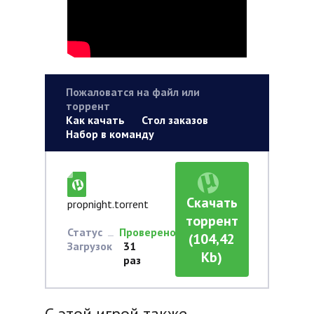
Пожаловатся на файл или
торрент
Как качать
Стол заказов
Набор в команду
Скачать
propnight.torrent
торрент
Статус
Проверено
(104,42
Загрузок
31
Kb)
раз
С этой игрой также