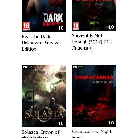
10
10
Survival Is Not
Fear the Dark
Enough (2017) PC |
Unknown - Survival
Лицензия
Edition
10
10
Chupacabras: Night
Solasta: Crown of
Hunt
the Magister