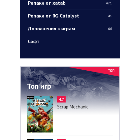
Репаки от xatab
471
Репаки от RG Catalyst
41
Дополнения к играм
66
Софт
Топ игр
4.7
Scrap Mechanic