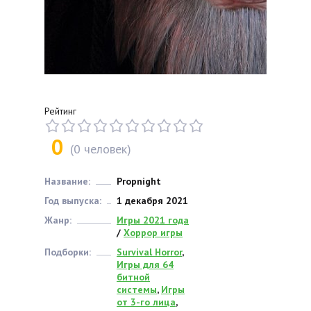
Рейтинг
0
(
0
человек)
Название:
Propnight
Год выпуска:
1 декабря 2021
Жанр:
Игры 2021 года
/
Хоррор игры
Подборки:
Survival Horror
,
Игры для 64
битной
системы
,
Игры
от 3-го лица
,