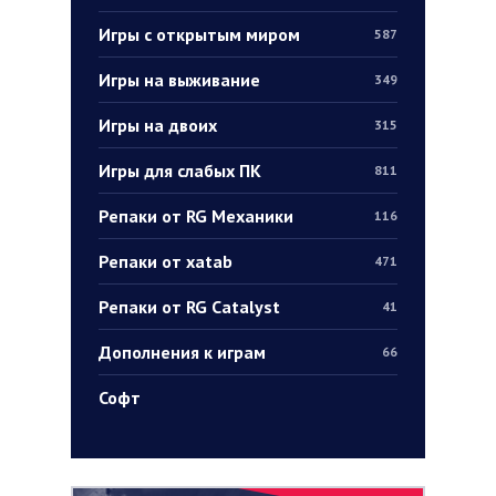
Игры с открытым миром
587
Игры на выживание
349
Игры на двоих
315
Игры для слабых ПК
811
Репаки от RG Механики
116
Репаки от xatab
471
Репаки от RG Catalyst
41
Дополнения к играм
66
Софт