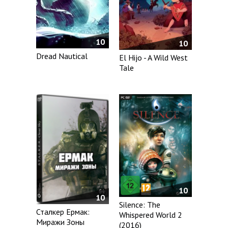
10
10
Dread Nautical
El Hijo - A Wild West
Tale
10
10
Silence: The
Сталкер Ермак:
Whispered World 2
Миражи Зоны
(2016)