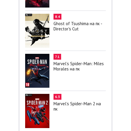
8.4
Ghost of Tsushima на пк -
Director's Cut
7.1
Marvel’s Spider-Man: Miles
Morales на пк
6.3
Marvel’s Spider-Man 2 на
пк