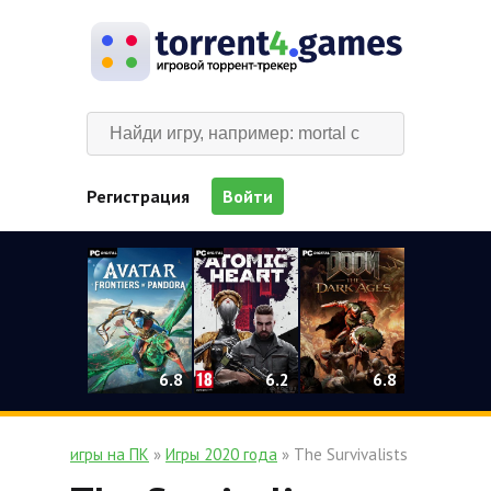
Регистрация
Войти
0
6.2
6.8
6.8
игры на ПК
»
Игры 2020 года
» The Survivalists