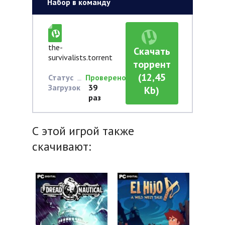
Набор в команду
the-
Скачать
survivalists.torrent
торрент
(12,45
Статус
Проверено
Загрузок
39
Kb)
раз
С этой игрой также
скачивают: