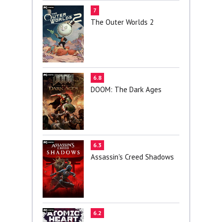
7
The Outer Worlds 2
6.8
DOOM: The Dark Ages
6.3
Assassin's Creed Shadows
6.2