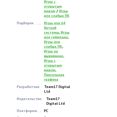
Игры с
открытым
миром
/
Игры
для слабых ПК
Подборки:
Игры для 64
битной
системы
,
Игры
для геймпада
,
Игры для
слабых ПК
,
Игры на
выживание
,
Игры с
открытым
миром
,
Пиксельная
графика
Разработчик:
Team17 Digital
Ltd
Издательство:
Team17
Digital Ltd
Платформа:
PC