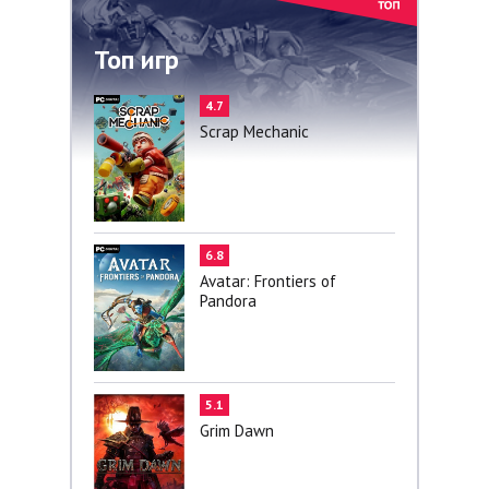
Топ игр
4.7
Scrap Mechanic
6.8
Avatar: Frontiers of
Pandora
5.1
Grim Dawn