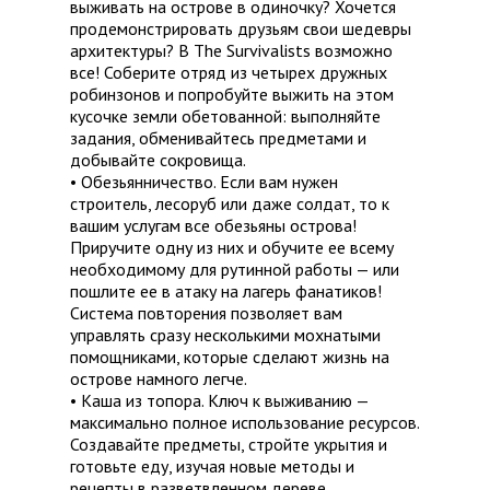
выживать на острове в одиночку? Хочется
продемонстрировать друзьям свои шедевры
архитектуры? В The Survivalists возможно
все! Соберите отряд из четырех дружных
робинзонов и попробуйте выжить на этом
кусочке земли обетованной: выполняйте
задания, обменивайтесь предметами и
добывайте сокровища.
• Обезьянничество. Если вам нужен
строитель, лесоруб или даже солдат, то к
вашим услугам все обезьяны острова!
Приручите одну из них и обучите ее всему
необходимому для рутинной работы — или
пошлите ее в атаку на лагерь фанатиков!
Система повторения позволяет вам
управлять сразу несколькими мохнатыми
помощниками, которые сделают жизнь на
острове намного легче.
• Каша из топора. Ключ к выживанию —
максимально полное использование ресурсов.
Создавайте предметы, стройте укрытия и
готовьте еду, изучая новые методы и
рецепты в разветвленном дереве