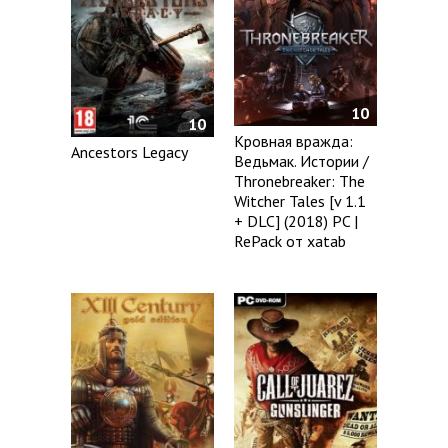
10
10
Кровная вражда:
Ancestors Legacy
Ведьмак. Истории /
Thronebreaker: The
Witcher Tales [v 1.1
+ DLC] (2018) PC |
RePack от xatab