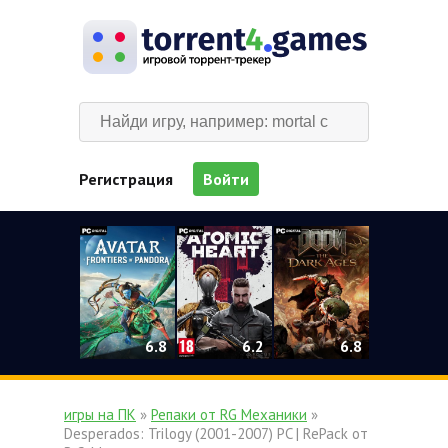
Регистрация
Войти
0
6.2
6.8
6.8
игры на ПК
»
Репаки от RG Механики
»
Desperados: Trilogy (2001-2007) PC | RePack от