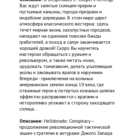
Вас ждут залитые солнцем прерии и
пустынные каньоны, города-призраки и
индейские деревушки. В этом мире царит
атмосфера классического вестерна: здесь
течет мирная жизнь захолустных городков,
нападают на одинокие повозки банды
грабителей, а поход в салун заканчивается
хорошей дракой! Скоро Вы научитесь
мастерски обращаться с ружьем и
револьвером, а также метать ножи,
орудовать томагавком, делать усыпляющие
уколы и заковывать врагов в наручники.
Впереди - приключения на вольных
американских землях конца 19 века, где
отважные герои в потертых кожаных шляпах
эффектно расправляются с врагами и
неторопливо уезжают в сторону заходящего
солнца...
Описание:
Helldorado: Conspiracy –
продолжение революционной тактической
экшен-стратегии в антураже Дикого Запада