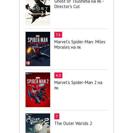
Ghost of Tsushima на пк -
Director's Cut
7.1
Marvel’s Spider-Man: Miles
Morales на пк
6.3
Marvel’s Spider-Man 2 на
пк
7
The Outer Worlds 2