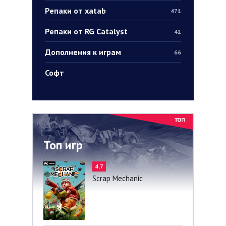
Репаки от xatab
471
Репаки от RG Catalyst
41
Дополнения к играм
66
Софт
Топ игр
4.7
Scrap Mechanic