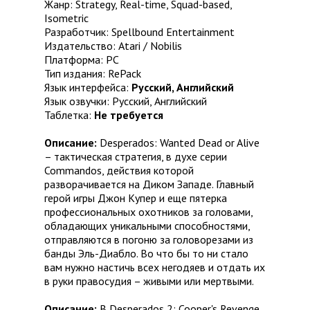
Жанр: Strategy, Real-time, Squad-based,
Isometric
Разработчик: Spellbound Entertainment
Издательство: Atari / Nobilis
Платформа: PC
Тип издания: RePack
Язык интерфейса:
Русский, Английский
Язык озвучки: Русский, Английский
Таблетка:
Не требуется
Описание:
Desperados: Wanted Dead or Alive
– тактическая стратегия, в духе серии
Commandos, действия которой
разворачивается на Диком Западе. Главный
герой игры Джон Купер и еще пятерка
профессиональных охотников за головами,
обладающих уникальными способностями,
отправляются в погоню за головорезами из
банды Эль-Диабло. Во что бы то ни стало
вам нужно настичь всех негодяев и отдать их
в руки правосудия – живыми или мертвыми.
Описание:
В Desperados 2: Cooper's Revenge