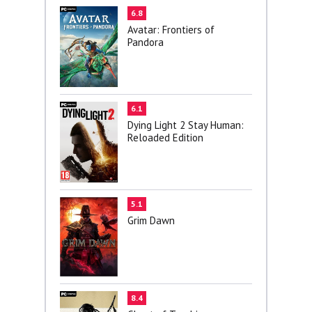
6.8
Avatar: Frontiers of
Pandora
6.1
Dying Light 2 Stay Human:
Reloaded Edition
5.1
Grim Dawn
8.4