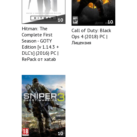
10
10
Hitman: The
Call of Duty: Black
Complete First
Ops 4 (2018) PC |
Season - GOTY
Лицензия
Edition [v 1.14.3 +
DLC's] (2016) PC |
RePack от xatab
10