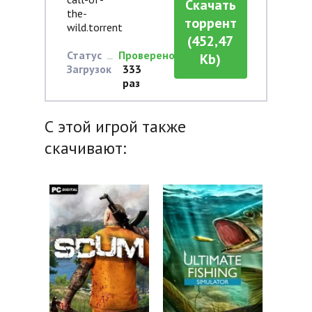
Скачать
the-
торрент
wild.torrent
(452,47
Статус
Проверено
Kb)
Загрузок
333
раз
С этой игрой также
скачивают: