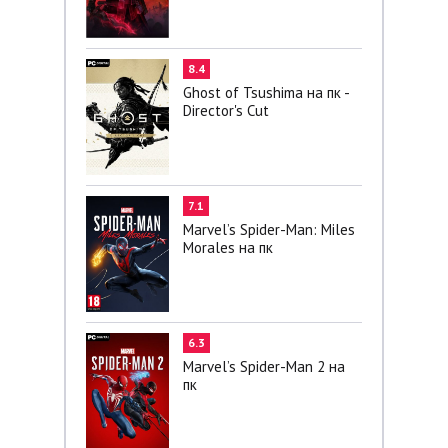
8.4
Ghost of Tsushima на пк -
Director's Cut
7.1
Marvel’s Spider-Man: Miles
Morales на пк
6.3
Marvel’s Spider-Man 2 на
пк