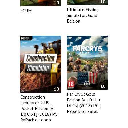
10
10
Ultimate Fishing
SCUM
Simulator: Gold
Edition
10
10
Far Cry 5: Gold
Construction
Edition [v 1.011 +
Simulator 2 US -
DLCs] (2018) PC |
Pocket Edition [v
Repack от xatab
1.0.0.51] (2018) PC |
RePack от qoob