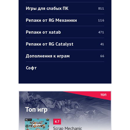
Игры для слабых ПК
811
Репаки от RG Механики
116
Репаки от xatab
471
Репаки от RG Catalyst
41
Дополнения к играм
66
Софт
Топ игр
4.7
Scrap Mechanic