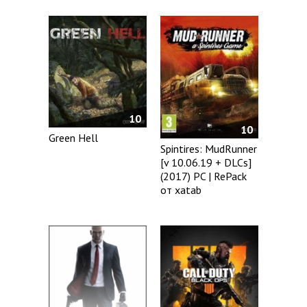
10
10
Green Hell
Spintires: MudRunner
[v 10.06.19 + DLCs]
(2017) PC | RePack
от xatab