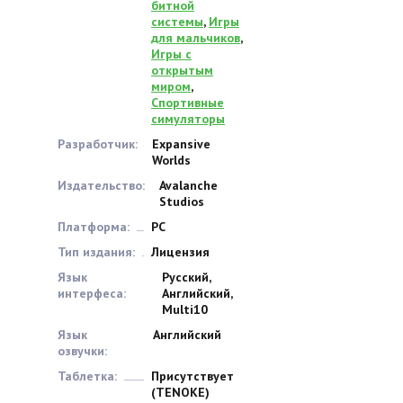
битной
системы
,
Игры
для мальчиков
,
Игры с
открытым
миром
,
Спортивные
симуляторы
Разработчик:
Expansive
Worlds
Издательство:
Avalanche
Studios
Платформа:
PC
Тип издания:
Лицензия
Язык
Русский,
интерфеса:
Английский,
Multi10
Язык
Английский
озвучки:
Таблетка:
Присутствует
(TENOKE)