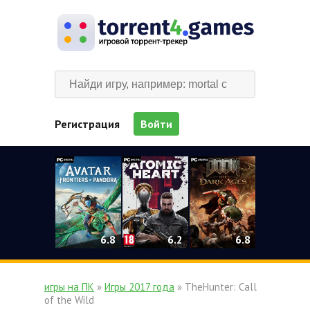
Регистрация
Войти
0
6.2
6.8
6.8
игры на ПК
»
Игры 2017 года
» TheHunter: Call
of the Wild