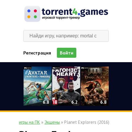
Регистрация
Войти
0
6.2
6.8
6.8
игры на ПК
»
Экшены
» Planet Explorers (2016)