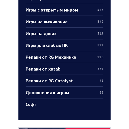
Игры с открытым миром
587
Игры на выживание
349
Игры на двоих
315
Игры для слабых ПК
811
Репаки от RG Механики
116
Репаки от xatab
471
Репаки от RG Catalyst
41
Дополнения к играм
66
Софт