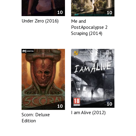
10
10
Under Zero (2016)
Me and
PostApocalypse 2
Scraping (2014)
10
10
I am Alive (2012)
Scorn: Deluxe
Edition