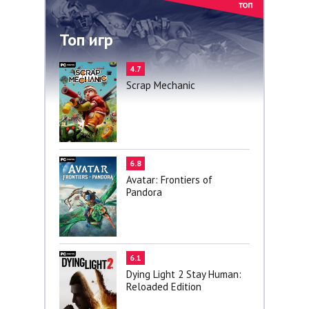
Топ игр
4.7
Scrap Mechanic
6.8
Avatar: Frontiers of
Pandora
6.1
Dying Light 2 Stay Human:
Reloaded Edition