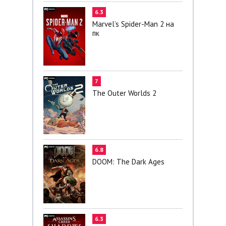
6.3
Marvel’s Spider-Man 2 на
пк
7
The Outer Worlds 2
6.8
DOOM: The Dark Ages
6.3