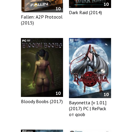
10
10
Dark Raid (2014)
Fallen: A2P Protocol
(2015)
10
10
Bloody Boobs (2017)
Bayonetta [v 1.01]
(2017) PC | RePack
от qoob