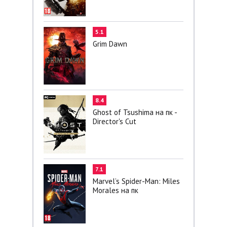
5.1
Grim Dawn
8.4
Ghost of Tsushima на пк -
Director's Cut
7.1
Marvel’s Spider-Man: Miles
Morales на пк