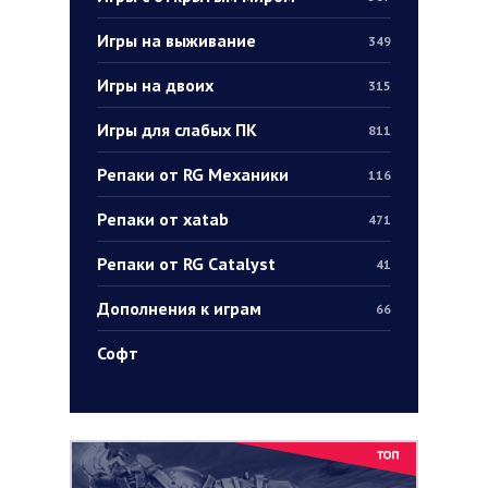
Игры на выживание
349
Игры на двоих
315
Игры для слабых ПК
811
Репаки от RG Механики
116
Репаки от xatab
471
Репаки от RG Catalyst
41
Дополнения к играм
66
Софт