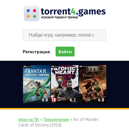
Регистрация
Войти
0
6.2
6.8
6.8
игры на ПК
»
Приключения
» Art of Murder:
Cards of Destiny (2010)