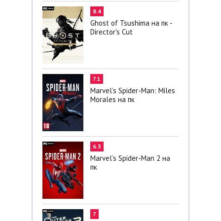
8.4
Ghost of Tsushima на пк -
Director's Cut
7.1
Marvel’s Spider-Man: Miles
Morales на пк
6.3
Marvel’s Spider-Man 2 на
пк
7