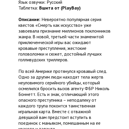
Язык озвучки: Русский
Таблетка:
Вшита от (PlayBay)
Описание:
Невероятно популярная серия
квестов «Смерть как искусство» уже
завоевала признание миллионов поклонников
жанра. В новой, третьей части знаменитой
приключенческой игры вас ожидают
кровавые преступления, жестокие
головоломки и сюжет, достойный лучших
голливудских триллеров.
По всей Америке протянулся кровавый след.
Одно за другим люди находят тела жертв
неуловимого серийного убийцы, который
осмелился бросить вызов агенту ФБР Николь
Боннетт. Есть и знак, отличающий этого
опасного преступника – неподалеку от
каждого трупа покоится таинственная
игральная карта. Вместе с отважной
девушкой вам предстоит вступить в
поединок с маньяком, помешанным на ее
красоте и таланте.