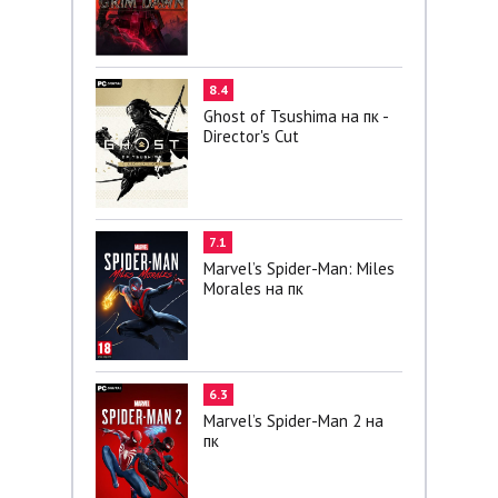
8.4
Ghost of Tsushima на пк -
Director's Cut
7.1
Marvel’s Spider-Man: Miles
Morales на пк
6.3
Marvel’s Spider-Man 2 на
пк