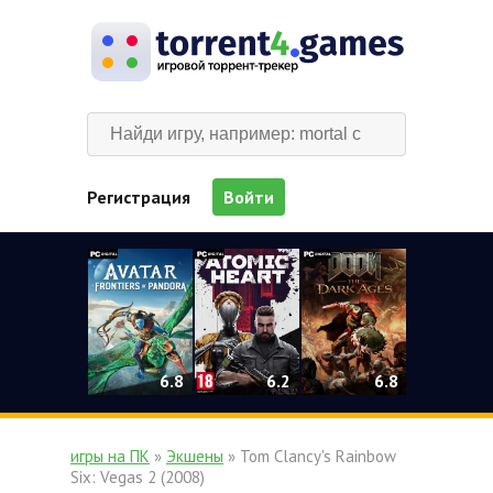
Регистрация
Войти
0
6.2
6.8
6.8
игры на ПК
»
Экшены
» Tom Clancy's Rainbow
Six: Vegas 2 (2008)