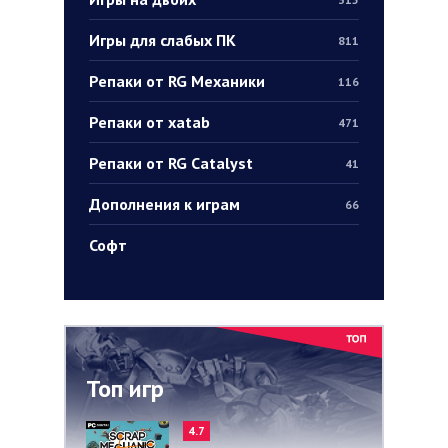
Игры для слабых ПК
811
Репаки от RG Механики
116
Репаки от xatab
471
Репаки от RG Catalyst
41
Дополнения к играм
66
Софт
Топ игр
4.7