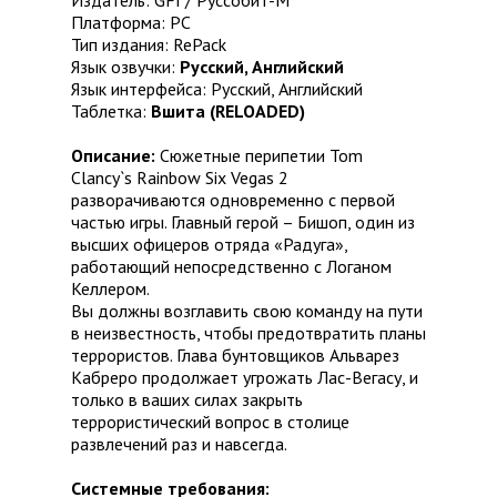
Издатель: GFI / Руссобит-М
Платформа: PC
Тип издания: RePack
Язык озвучки:
Русский, Английский
Язык интерфейса: Русский, Английский
Таблетка:
Вшита (RELOADED)
Описание:
Сюжетные перипетии Tom
Clancy`s Rainbow Six Vegas 2
разворачиваются одновременно с первой
частью игры. Главный герой – Бишоп, один из
высших офицеров отряда «Радуга»,
работающий непосредственно с Логаном
Келлером.
Вы должны возглавить свою команду на пути
в неизвестность, чтобы предотвратить планы
террористов. Глава бунтовщиков Альварез
Кабреро продолжает угрожать Лас-Вегасу, и
только в ваших силах закрыть
террористический вопрос в столице
развлечений раз и навсегда.
Системные требования: