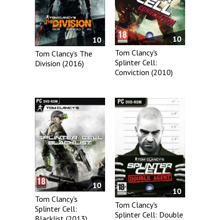
10
10
Tom Clancy's
Tom Clancy’s The
Splinter Cell:
Division (2016)
Conviction (2010)
10
10
Tom Clancy's
Tom Clancy's
Splinter Cell:
Splinter Cell: Double
Blacklist (2013)