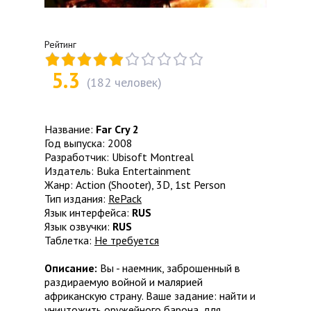
Рейтинг
5.3
(
182
человек)
Название:
Far Cry 2
Год выпуска: 2008
Разработчик: Ubisoft Montreal
Издатель: Buka Entertainment
Жанр: Action (Shooter), 3D, 1st Person
Тип издания:
RePack
Язык интерфейса:
RUS
Язык озвучки:
RUS
Таблетка:
Не требуется
Описание:
Вы - наемник, заброшенный в
раздираемую войной и малярией
африканскую страну. Ваше задание: найти и
уничтожить оружейного барона, для