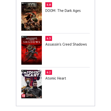
6.8
DOOM: The Dark Ages
6.3
Assassin's Creed Shadows
6.2
Atomic Heart