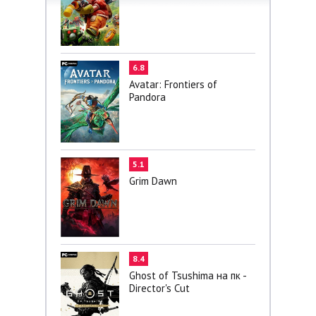
6.8
Avatar: Frontiers of
Pandora
5.1
Grim Dawn
8.4
Ghost of Tsushima на пк -
Director's Cut