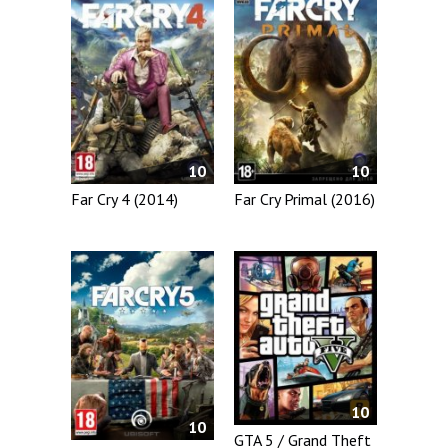
10
10
Far Cry 4 (2014)
Far Cry Primal (2016)
10
10
GTA 5 / Grand Theft