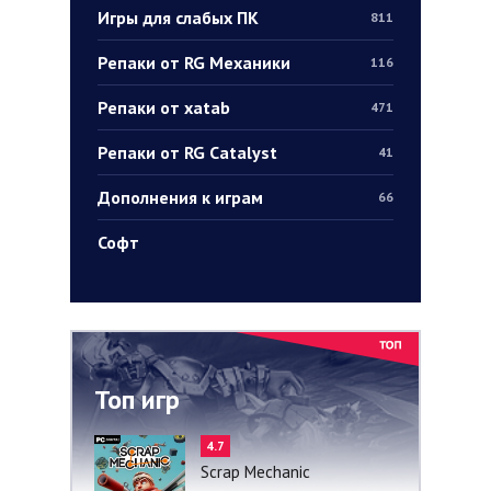
Игры для слабых ПК
811
Репаки от RG Механики
116
Репаки от xatab
471
Репаки от RG Catalyst
41
Дополнения к играм
66
Софт
Топ игр
4.7
Scrap Mechanic