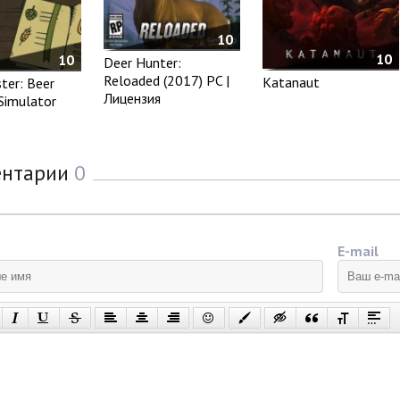
10
10
10
Deer Hunter:
Reloaded (2017) PC |
Katanaut
er: Beer
Лицензия
Simulator
ентарии
0
E-mail