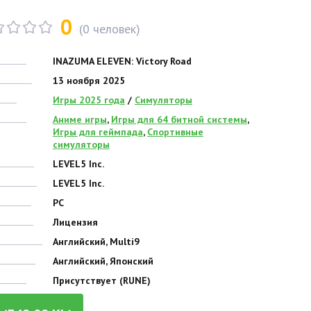
0
(
0
человек)
INAZUMA ELEVEN: Victory Road
13 ноября 2025
Игры 2025 года
/
Симуляторы
Аниме игры
,
Игры для 64 битной системы
,
Игры для геймпада
,
Спортивные
симуляторы
LEVEL5 Inc.
LEVEL5 Inc.
PC
Лицензия
Английский, Multi9
Английский, Японский
Присутствует (RUNE)