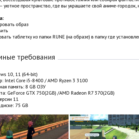
 уютное пространство, где вы украшаете свой аниме-городок, н
а:
ировать образ
вить
овать таблетку из папки RUNE (на образе) в папку где установле
мные требования
ws 10, 11 (64-bit)
: Intel Core i5-8400 / AMD Ryzen 3 3100
ная память: 8 GB ОЗУ
та: GeForce GTX 750(2GB) /AMD Radeon R7 370(2GB)
версии 11
диске: 75 GB