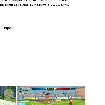
астраиваете аватар и играете с друзьями.
на игра