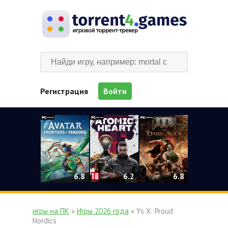
Регистрация
Войти
0
6.2
6.8
6.8
игры на ПК
»
Игры 2026 года
» Ys X: Proud
Nordics