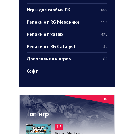
Игры для слабых ПК
811
Репаки от RG Механики
116
Репаки от xatab
471
Репаки от RG Catalyst
41
Дополнения к играм
66
Софт
Топ игр
4.7
Scrap Mechanic