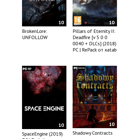
10
10
BrokenLore:
Pillars of Eternity II:
UNFOLLOW
Deadfire [v 5 0 0
0040 + DLCs] (2018)
PC | RePack от xatab
10
10
Shadowy Contracts
SpaceEngine (2019)