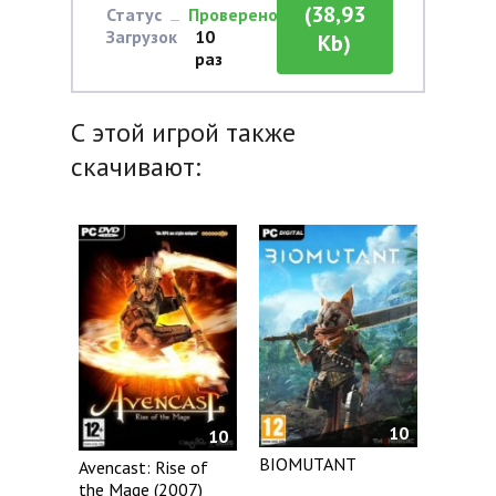
(38,93
Статус
Проверено
Загрузок
10
Kb)
раз
С этой игрой также
скачивают:
10
10
BIOMUTANT
Avencast: Rise of
the Mage (2007)