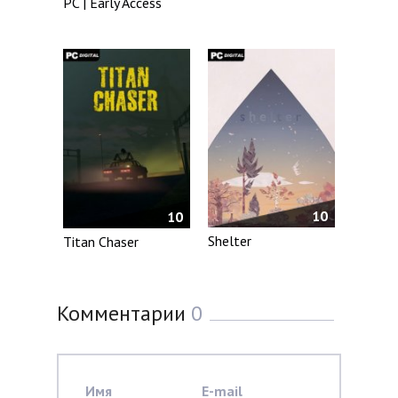
PC | Early Access
10
10
Shelter
Titan Chaser
Комментарии
0
Имя
E-mail