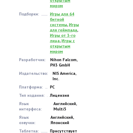
открытым
миром
Подборки:
Игры для 64
битной
системы
,
Игры
для геймпада
,
Игры от 3-го
лица
,
Игры с
открытым
миром
Разработчик:
Nihon Falcom,
PH3 GmbH
Издательство:
NIS America,
Inc.
Платформа:
PC
Тип издания:
Лицензия
Язык
Английский,
интерфеса:
Multi5
Язык
Английский,
озвучки:
Японский
Таблетка:
Присутствует