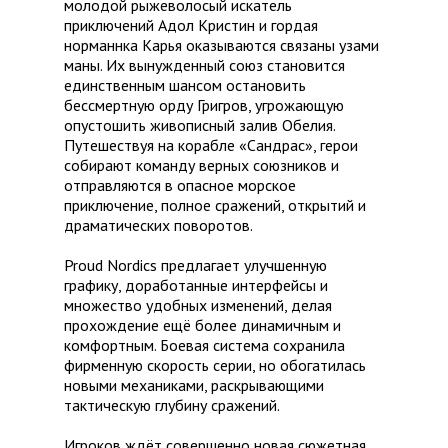
молодой рыжеволосый искатель
приключений Адол Кристин и гордая
норманнка Карья оказываются связаны узами
маны. Их вынужденный союз становится
единственным шансом остановить
бессмертную орду Григров, угрожающую
опустошить живописный залив Обелия.
Путешествуя на корабле «Сандрас», герои
собирают команду верных союзников и
отправляются в опасное морское
приключение, полное сражений, открытий и
драматических поворотов.
Proud Nordics предлагает улучшенную
графику, доработанные интерфейсы и
множество удобных изменений, делая
прохождение ещё более динамичным и
комфортным. Боевая система сохранила
фирменную скорость серии, но обогатилась
новыми механиками, раскрывающими
тактическую глубину сражений.
Игроков ждёт совершенно новая сюжетная