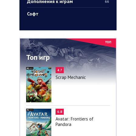
Дополнения к играм
66
Софт
Топ игр
4.7
Scrap Mechanic
6.8
Avatar: Frontiers of
Pandora