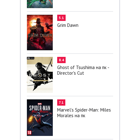
5.1
Grim Dawn
8.4
Ghost of Tsushima на пк -
Director's Cut
7.1
Marvel’s Spider-Man: Miles
Morales на пк