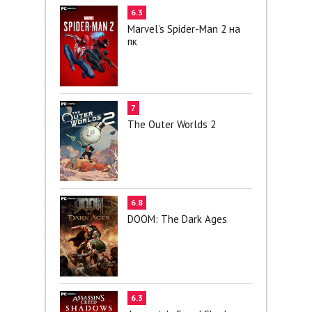
6.3
Marvel’s Spider-Man 2 на
пк
7
The Outer Worlds 2
6.8
DOOM: The Dark Ages
6.3