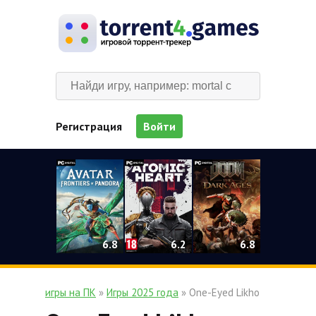
Регистрация
Войти
0
6.2
6.8
6.8
игры на ПК
»
Игры 2025 года
» One-Eyed Likho