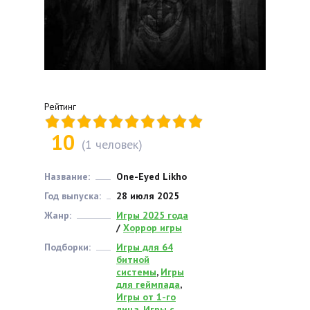
Рейтинг
10
(
1
человек)
Название:
One-Eyed Likho
Год выпуска:
28 июля 2025
Жанр:
Игры 2025 года
/
Хоррор игры
Подборки:
Игры для 64
битной
системы
,
Игры
для геймпада
,
Игры от 1-го
лица
,
Игры с