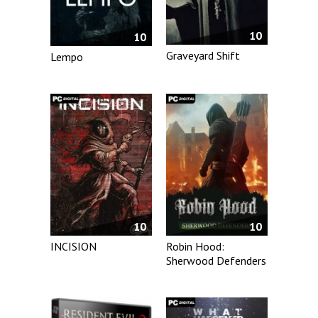
10
10
Graveyard Shift
Lempo
10
10
INCISION
Robin Hood:
Sherwood Defenders