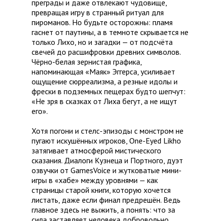
преграды и даже отвлекают чудовище,
превращая игру в странный ритуал для
пироманов. Но будьте осторожны: пламя
гаснет от паутины, а в темноте скрывается не
только Лихо, но и загадки — от подсчёта
свечей до расшифровки древних символов.
Чёрно-белая зернистая графика,
напоминающая «Маяк» Эггерса, усиливает
ощущение сюрреализма, а резные идолы и
фрески в подземных пещерах будто шепчут:
«Не зря в сказках от Лиха бегут, а не ищут
его».
Хотя погони и стелс-эпизоды с монстром не
пугают искушённых игроков, One-Eyed Likho
затягивает атмосферой мистического
сказания. Диалоги Кузнеца и Портного, дуэт
озвучки от GamesVoice и жутковатые мини-
игры в «хабе» между уровнями — как
страницы старой книги, которую хочется
листать, даже если финал предрешён. Ведь
главное здесь не выжить, а понять: что за
сила заставляет человека добровольно