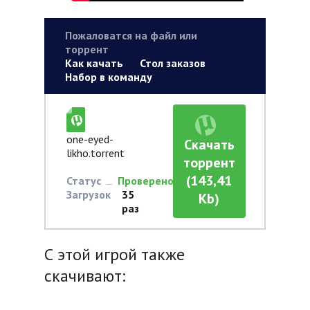
Пожаловатся на файл или
торрент
Как качать
Стол заказов
Набор в команду
one-eyed-
Скачать
likho.torrent
торрент
(143,41
Статус
Проверено
Загрузок
35
Kb)
раз
С этой игрой также
скачивают: