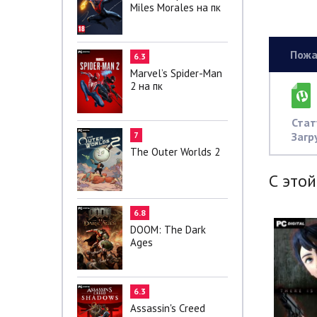
Miles Morales на пк
Пожа
6.3
Marvel’s Spider-Man
2 на пк
Стат
Загр
7
The Outer Worlds 2
С этой
6.8
DOOM: The Dark
Ages
6.3
Assassin's Creed