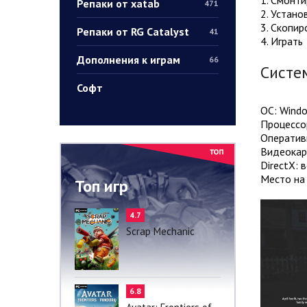
Репаки от xatab
471
2. Устано
3. Скопир
Репаки от RG Catalyst
41
4. Играть
Дополнения к играм
66
Систе
Софт
ОС: Windo
Процессор
Оператив
Видеокар
DirectX: 
Место на 
Топ игр
4.7
Scrap Mechanic
6.8