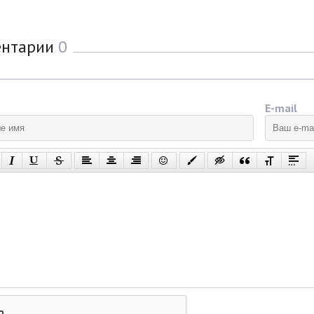
ентарии
0
E-mail