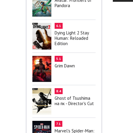
Avatar: Frontiers of
Pandora
6.1
Dying Light 2 Stay
Human: Reloaded
Edition
5.1
Grim Dawn
8.4
Ghost of Tsushima
на пк - Director's Cut
7.1
Marvel’s Spider-Man: