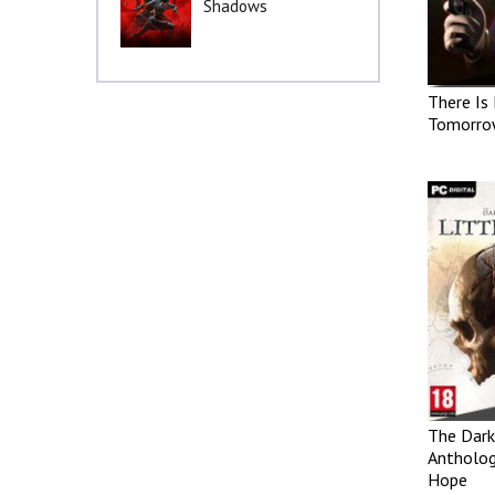
Shadows
There Is
Tomorro
The Dark
Antholog
Hope