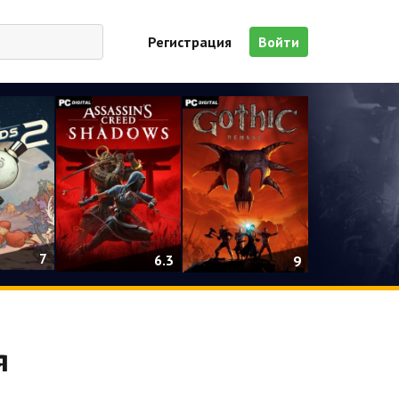
Регистрация
Войти
7
6.3
9
я