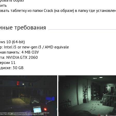
вить
овать таблетку из папки Crack (на образе) в папку где установле
мные требования
ws 10 (64-bit)
: Intel i5 or new-gen i3 / AMD equivale
ная память: 4 MB ОЗУ
та: NVIDIA GTX 2060
версии 11
диске: 30 GB