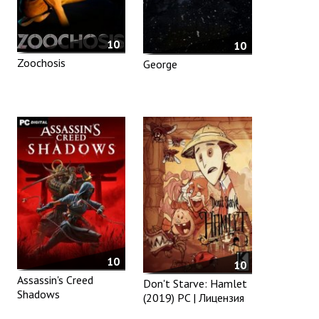
10
10
Zoochosis
George
10
10
Assassin's Creed
Don't Starve: Hamlet
Shadows
(2019) PC | Лицензия