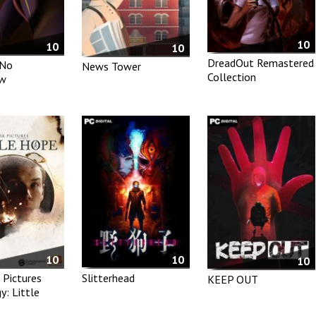
10
10
10
DreadOut Remastered
 No
News Tower
Collection
w
10
10
10
 Pictures
Slitterhead
KEEP OUT
y: Little