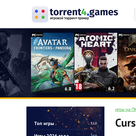
0
6.2
6.8
игры на П
Curs
Топ игры
210
Игры 2026 года
760