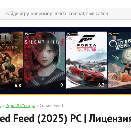
9
6.3
6.8
К
»
Игры 2025 года
» Cursed Feed
ed Feed (2025) PC | Лицензи