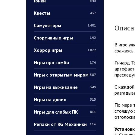
Гонки
348
Квесты
437
Симуляторы
1401
Описа
Спортивные игры
192
В игре уж
Хоррор игры
сражаясь 
1022
Игры про зомби
Ричард То
176
артефакта
Игры с открытым миром
преследую
587
С каждой
Игры на выживание
349
разгадыва
Игры на двоих
315
По мере т
стоящую з
Игры для слабых ПК
811
отголоск
Репаки от RG Механики
116
Установк
1. Смонт