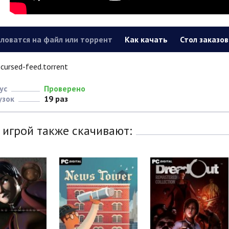
ловатся на файл или торрент
Как качать
Стол заказов
cursed-feed.torrent
ус
Проверено
узок
19 раз
 игрой также скачивают: