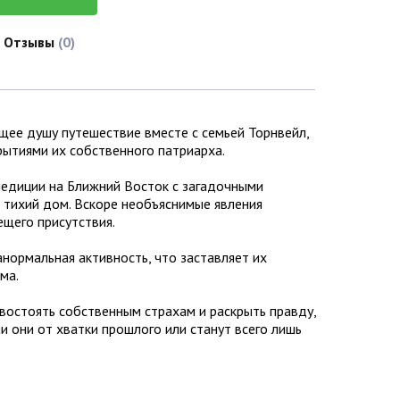
Отзывы
(0)
ящее душу путешествие вместе с семьей Торнвейл,
рытиями их собственного патриарха.
педиции на Ближний Восток с загадочными
х тихий дом. Вскоре необъяснимые явления
ещего присутствия.
ормальная активность, что заставляет их
ма.
ивостоять собственным страхам и раскрыть правду,
и они от хватки прошлого или станут всего лишь