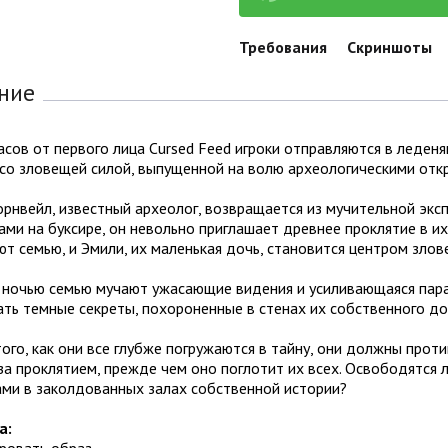
Требования
Скриншоты
ние
асов от первого лица Cursed Feed игроки отправляются в леден
со зловещей силой, выпущенной на волю археологическими отк
рнвейл, известный археолог, возвращается из мучительной экс
ми на буксире, он невольно приглашает древнее проклятие в и
т семью, и Эмили, их маленькая дочь, становится центром злов
 ночью семью мучают ужасающие видения и усиливающаяся паран
ть темные секреты, похороненные в стенах их собственного до
ого, как они все глубже погружаются в тайну, они должны прот
а проклятием, прежде чем оно поглотит их всех. Освободятся л
ами в заколдованных залах собственной истории?
а:
ировать образ